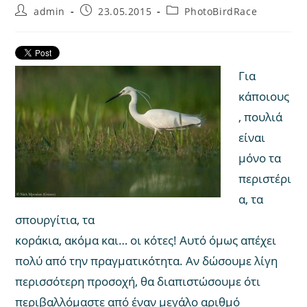
Post
Post
Post
admin
23.05.2015
PhotoBirdRace
author:
published:
category:
Για
κάποιους
, πουλιά
είναι
μόνο τα
περιστέρι
α, τα
σπουργίτια, τα
κοράκια, ακόμα και… οι κότες! Αυτό όμως απέχει
πολύ από την πραγματικότητα. Αν δώσουμε λίγη
περισσότερη προσοχή, θα διαπιστώσουμε ότι
περιβαλλόμαστε από έναν μεγάλο αριθμό